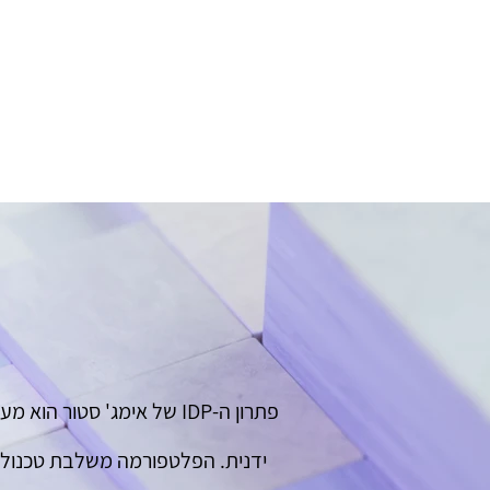
פתרון ה‑IDP של אימג' סט
ידנית. הפלטפורמה משלבת טכנולו